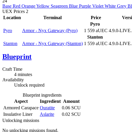
24
Base
Red
Orange
Yellow
Seagreen
Blue
Purple
Violet
White
Grey
Bl
UEX Prices
2
Location
Terminal
Price
Vers
Pyro
Pyro
Armor - Nyx Gateway (Pyro)
1 559 aUEC
4.9.0-LIVE
Stanton
Stanton
Armor - Nyx Gateway (Stanton)
1 559 aUEC
4.9.0-LIVE
Blueprint
Craft Time
4 minutes
Availability
Unlock required
Blueprint ingredients
Aspect
Ingredient
Amount
Armored Carapace
Ouratite
0.06 SCU
Insulative Liner
Aslarite
0.02 SCU
Unlocking missions
No unlocking missions found.