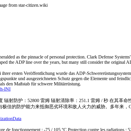
age from star-citizen.wiki
ralded as the pinnacle of personal protection. Clark Defense Systems' 
ped the ADP line over the years, but many still consider the original A
i ihrer ersten Veröffentlichung wurde das ADP-Schwererüstungssystem
ungspunkte und ausgezeichneten Schutz gegen die Elemente und feindlic
als den Maßstab für schwere Militärrüstung.
ch-INI
摄氏度 辐射防护：52800 雷姆 辐射清除率：251.1 雷姆 / 
极佳的防护能力来抵御恶劣环境和敌人火力的威胁。多年来，C
lizationData
e de fonctionnement : -75 / 105 °C Protection contre les radiations :