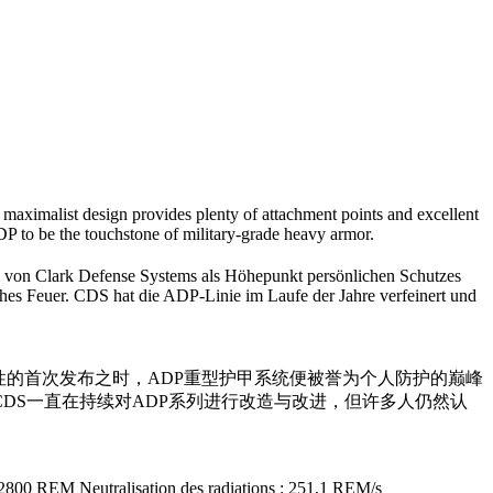
maximalist design provides plenty of attachment points and excellent
DP to be the touchstone of military-grade heavy armor.
 von Clark Defense Systems als Höhepunkt persönlichen Schutzes
hes Feuer. CDS hat die ADP-Linie im Laufe der Jahre verfeinert und
秒 在其革命性的首次发布之时，ADP重型护甲系统便被誉为个人防护的巅峰
DS一直在持续对ADP系列进行改造与改进，但许多人仍然认
 52800 REM Neutralisation des radiations : 251,1 REM/s