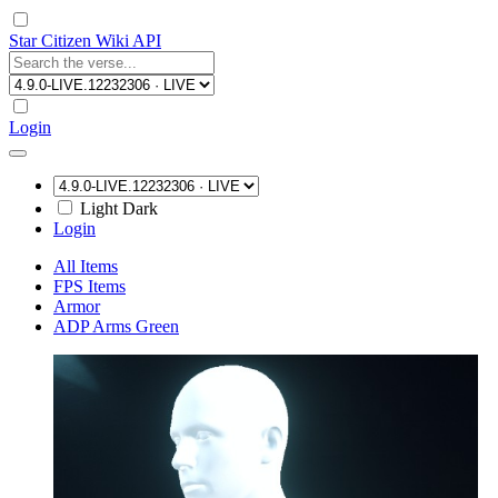
Star Citizen Wiki API
Login
Light
Dark
Login
All Items
FPS Items
Armor
ADP Arms Green