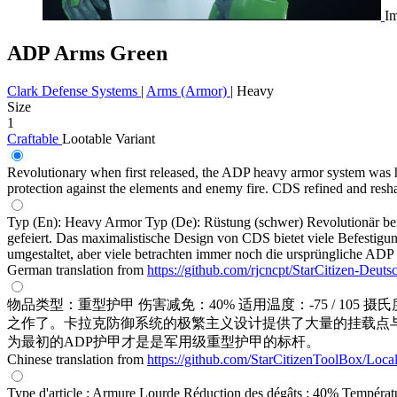
Im
ADP Arms Green
Clark Defense Systems
|
Arms (Armor)
|
Heavy
Size
1
Craftable
Lootable
Variant
Revolutionary when first released, the ADP heavy armor system was he
protection against the elements and enemy fire. CDS refined and resha
Typ (En): Heavy Armor Typ (De): Rüstung (schwer) Revolutionär be
gefeiert. Das maximalistische Design von CDS bietet viele Befestig
umgestaltet, aber viele betrachten immer noch die ursprüngliche ADP 
German translation from
https://github.com/rjcncpt/StarCitizen-Deuts
物品类型：重型护甲 伤害减免：40% 适用温度：-75 / 105 
之作了。卡拉克防御系统的极繁主义设计提供了大量的挂载点与
为最初的ADP护甲才是是军用级重型护甲的标杆。
Chinese translation from
https://github.com/StarCitizenToolBox/Loca
Type d'article : Armure Lourde Réduction des dégâts : 40% Températur