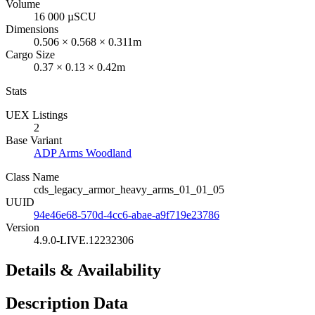
Volume
16 000 µSCU
Dimensions
0.506 × 0.568 × 0.311m
Cargo Size
0.37 × 0.13 × 0.42m
Stats
UEX Listings
2
Base Variant
ADP Arms Woodland
Class Name
cds_legacy_armor_heavy_arms_01_01_05
UUID
94e46e68-570d-4cc6-abae-a9f719e23786
Version
4.9.0-LIVE.12232306
Details & Availability
Description Data