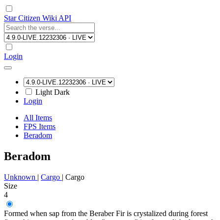
Star Citizen Wiki API
Login
Light
Dark
Login
All Items
FPS Items
Beradom
Beradom
Unknown
|
Cargo
|
Cargo
Size
4
Formed when sap from the Beraber Fir is crystalized during forest