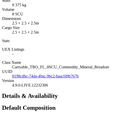
Mass
9 375 kg
Volume
8 SCU
Dimensions
2.5 × 2.5 × 2.5m
Cargo Size
2.5 × 2.5 × 2.5m
Stats
UEX Listings
-
Class Name
Carryable_TBO_FL_8SCU_Commodity_Mineral_Beradom
UUID
8198cdbc-74da-40ac-96c2-baacf49b767b
Version
4.9.0-LIVE.12232306
Details & Availability
Default Composition