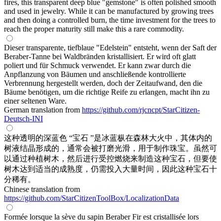
fires, this transparent deep blue "gemstone" is often polished smooth
and used in jewelry. While it can be manufactured by growing trees
and then doing a controlled burn, the time investment for the trees to
reach the proper maturity still make this a rare commodity.
Dieser transparente, tiefblaue "Edelstein" entsteht, wenn der Saft der
Beraber-Tanne bei Waldbränden kristallisiert. Er wird oft glatt
poliert und für Schmuck verwendet. Er kann zwar durch die
Anpflanzung von Bäumen und anschließende kontrollierte
Verbrennung hergestellt werden, doch der Zeitaufwand, den die
Bäume benötigen, um die richtige Reife zu erlangen, macht ihn zu
einer seltenen Ware.
German translation from
https://github.com/rjcncpt/StarCitizen-
Deutsch-INI
这种透明的深蓝色 “宝石 ”是冰蓝枞在森林大火中，其体内的
树液结晶形成的，通常会被打磨光滑，用于制作珠宝。虽然可
以通过种植树木，然后进行受控燃烧来制造这种宝石，但要使
树木达到适当的成熟度，仍需投入大量时间，因此这种宝石十
分稀有。
Chinese translation from
https://github.com/StarCitizenToolBox/LocalizationData
Formée lorsque la sève du sapin Beraber Fir est cristallisée lors