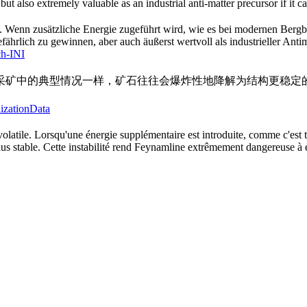
ut also extremely valuable as an industrial anti-matter precursor if it c
il. Wenn zusätzliche Energie zugeführt wird, wie es bei modernen Bergba
 gefährlich zu gewinnen, aber auch äußerst wertvoll als industrieller Ant
ch-INI
采矿中的典型情况一样，矿石往往会爆炸性地降解为结构更稳定
lizationData
olatile. Lorsqu'une énergie supplémentaire est introduite, comme c'est 
plus stable. Cette instabilité rend Feynamline extrêmement dangereuse à 