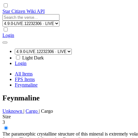
Star Citizen Wiki API
Login
Light
Dark
Login
All Items
FPS Items
Feynmaline
Feynmaline
Unknown
|
Cargo
|
Cargo
Size
3
The paramorphic crystalline structure of this mineral is extremely vola