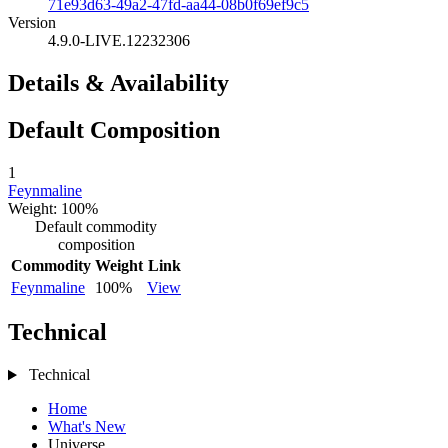
71e93d63-49a2-47fd-aa44-08b0f69ef9c5
Version
4.9.0-LIVE.12232306
Details & Availability
Default Composition
1
Feynmaline
Weight: 100%
Default commodity
composition
Commodity
Weight
Link
Feynmaline
100%
View
Technical
Technical
Home
What's New
Universe