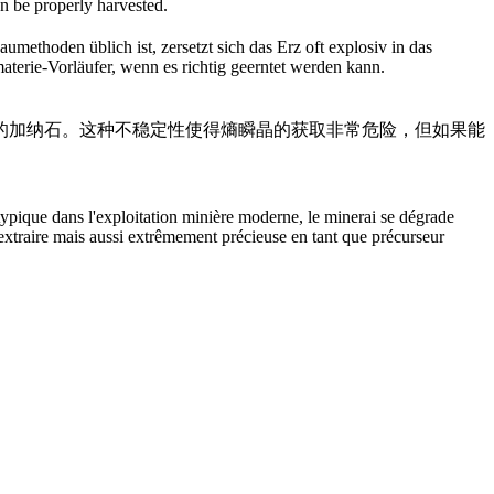
an be properly harvested.
umethoden üblich ist, zersetzt sich das Erz oft explosiv in das
imaterie-Vorläufer, wenn es richtig geerntet werden kann.
的加纳石。这种不稳定性使得熵瞬晶的获取非常危险，但如果能
typique dans l'exploitation minière moderne, le minerai se dégrade
extraire mais aussi extrêmement précieuse en tant que précurseur