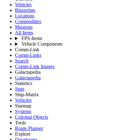
Vehicles
Blueprints
Locations
Commodities
Missions
All Items
FPS-Items
Vehicle Components
Comm-Link
Comm-Links
Search
Comm-Link Images
Galactapedia
Galactapedia
Statistics
Stats
Ship-Matrix
Vehicles
Starmap
Systems
Celestial Objects
Tools
Route Planner
Explore
Developers