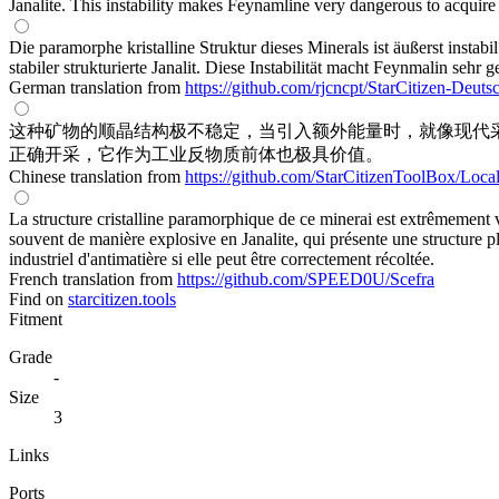
Janalite. This instability makes Feynamline very dangerous to acquire b
Die paramorphe kristalline Struktur dieses Minerals ist äußerst instab
stabiler strukturierte Janalit. Diese Instabilität macht Feynmalin sehr
German translation from
https://github.com/rjcncpt/StarCitizen-Deuts
这种矿物的顺晶结构极不稳定，当引入额外能量时，就像现代
正确开采，它作为工业反物质前体也极具价值。
Chinese translation from
https://github.com/StarCitizenToolBox/Loca
La structure cristalline paramorphique de ce minerai est extrêmement v
souvent de manière explosive en Janalite, qui présente une structure 
industriel d'antimatière si elle peut être correctement récoltée.
French translation from
https://github.com/SPEED0U/Scefra
Find on
starcitizen.tools
Fitment
Grade
-
Size
3
Links
Ports