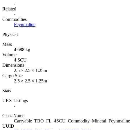
-
Related
-
Commodities
Feynmaline
Physical
Mass
4 688 kg
Volume
4 SCU
Dimensions
2.5 × 2.5 × 1.25m
Cargo Size
2.5 × 2.5 × 1.25m
Stats
UEX Listings
-
Class Name
Carryable_TBO_FL_4SCU_Commodity_Mineral_Feynmaline
UUID