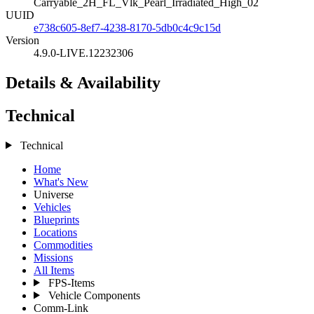
Carryable_2H_FL_Vlk_Pearl_Irradiated_High_02
UUID
e738c605-8ef7-4238-8170-5db0c4c9c15d
Version
4.9.0-LIVE.12232306
Details & Availability
Technical
Technical
Home
What's New
Universe
Vehicles
Blueprints
Locations
Commodities
Missions
All Items
FPS-Items
Vehicle Components
Comm-Link