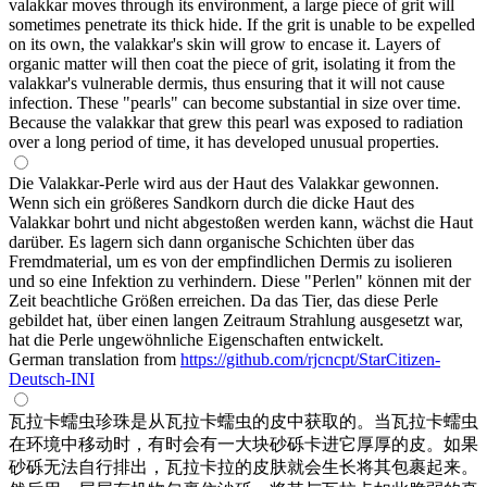
valakkar moves through its environment, a large piece of grit will
sometimes penetrate its thick hide. If the grit is unable to be expelled
on its own, the valakkar's skin will grow to encase it. Layers of
organic matter will then coat the piece of grit, isolating it from the
valakkar's vulnerable dermis, thus ensuring that it will not cause
infection. These "pearls" can become substantial in size over time.
Because the valakkar that grew this pearl was exposed to radiation
over a long period of time, it has developed unusual properties.
Die Valakkar-Perle wird aus der Haut des Valakkar gewonnen.
Wenn sich ein größeres Sandkorn durch die dicke Haut des
Valakkar bohrt und nicht abgestoßen werden kann, wächst die Haut
darüber. Es lagern sich dann organische Schichten über das
Fremdmaterial, um es von der empfindlichen Dermis zu isolieren
und so eine Infektion zu verhindern. Diese "Perlen" können mit der
Zeit beachtliche Größen erreichen. Da das Tier, das diese Perle
gebildet hat, über einen langen Zeitraum Strahlung ausgesetzt war,
hat die Perle ungewöhnliche Eigenschaften entwickelt.
German translation from
https://github.com/rjcncpt/StarCitizen-
Deutsch-INI
瓦拉卡蠕虫珍珠是从瓦拉卡蠕虫的皮中获取的。当瓦拉卡蠕虫
在环境中移动时，有时会有一大块砂砾卡进它厚厚的皮。如果
砂砾无法自行排出，瓦拉卡拉的皮肤就会生长将其包裹起来。