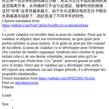
然后用一层层有机物包裹住沙砾，将其与瓦拉卡如此脆弱的真
皮层隔离开来，从而确保它不会引起感染。随着时间的推移，
这些“珍珠”会变得越来越大。由于长出这颗珍珠的瓦拉卡蠕虫
长期暴露在辐射下，因此形成了不同寻常的特性。
Chinese translation from
https://github.com/StarCitizenToolBox/LocalizationData
La perle valakkar est récoltée dans la peau du valakkar. Alors que le
valakkar se déplace dans son environnement, un gros grain peut
parfois pénétrer sa peau épaisse. Si le grain ne peut pas être expulsé
de lui-même, la peau du valakkar va se développer pour l'enfermer.
Des couches de matière organique viendront alors enrober le grain,
isolant celui-ci de son derme vulnérable, assurant ainsi qu'il ne
provoquera pas d'infection. Ces "pearls" peuvent grossir en taille
avec le temps. Parce que le valakkar qui a développé cette perle a
été exposé aux radiations sur une longue période, il a développé des
propriétés inhabituelles.
French translation from
https://github.com/SPEED0U/Scefra
Find on
starcitizen.tools
Fitment
Grade
-
Size
1