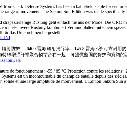
rom Clark Defense Systems has been a battlefield staple for centurie
 wide range of movement. The Sakura Sun Edition was made specifically
 strapazierfähige Rüstung geht einfach nie aus der Mode. Die ORC-mk
te mittelschwere Rüstung kombiniert Verbundplatten mit einem speziell
 für das Unternehmen hergestellt.
ch-INI
氏度 辐射防护：26400 雷姆 辐射清除率：145.8 雷姆 / 秒 
与特殊增强纤维聚合物结合在一起，可提供坚固的保护和宽阔的
lizationData
ure de fonctionnement : -55 / 85 °C Protection contre les radiations
ystems est un incontournable du champ de bataille depuis des siècles
ion solide et une large amplitude de mouvement. L'Édition Sakura Sun a 