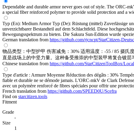
Dependable and durable armor never goes out of style. The ORC-mkV f
a special fiber reinforced polymer to provide solid protection and a
Typ (En): Medium Armor Typ (De): Rüstung (mittel) Zuverlässige und
unverzichtbarer Bestandteil auf dem Schlachtfeld. Diese hochgeschätz
Bewegungsspektrum zu bieten. Die Sakura Sun-Edition wurde speziell
German translation from
https://github.com/rjcncpt/StarCitizen-Deuts
物品类型：中型护甲 伤害减免：30% 适用温度：-55 / 85 摄
直是战场上的中坚力量。这种备受推崇的中型装甲将复合镀层
Chinese translation from
https://github.com/StarCitizenToolBox/Loca
Type d'article : Armure Moyenne Réduction des dégâts : 30% Températ
fiable et durable ne se démode jamais. L'ORC-mkV de Clark Defense S
avec un polymère renforcé de fibres spéciales pour offrir une protect
French translation from
https://github.com/SPEED0U/Scefra
Find on
starcitizen.tools
Fitment
Grade
-
Size
1