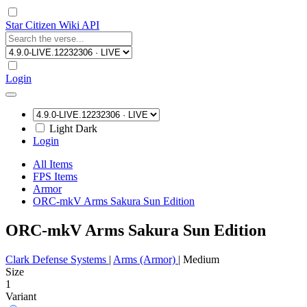
Star Citizen Wiki API
Login
Light
Dark
Login
All Items
FPS Items
Armor
ORC-mkV Arms Sakura Sun Edition
ORC-mkV Arms Sakura Sun Edition
Clark Defense Systems
|
Arms (Armor)
|
Medium
Size
1
Variant