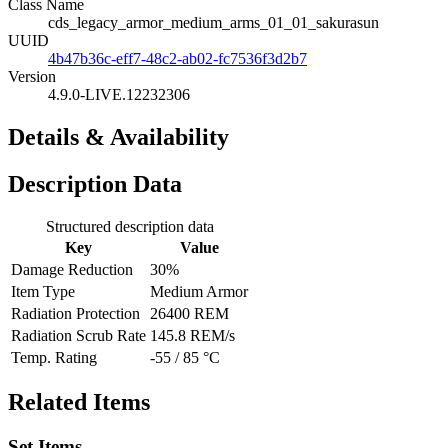
Class Name
cds_legacy_armor_medium_arms_01_01_sakurasun
UUID
4b47b36c-eff7-48c2-ab02-fc7536f3d2b7
Version
4.9.0-LIVE.12232306
Details & Availability
Description Data
Structured description data
Key
Value
Damage Reduction
30%
Item Type
Medium Armor
Radiation Protection
26400 REM
Radiation Scrub Rate
145.8 REM/s
Temp. Rating
-55 / 85 °C
Related Items
Set Items