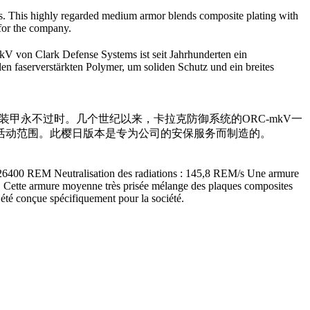
s. This highly regarded medium armor blends composite plating with
 for the company.
V von Clark Defense Systems ist seit Jahrhunderten ein
en faserverstärkten Polymer, um soliden Schutz und ein breites
可靠耐用的装甲永不过时。几个世纪以来，卡拉克防御系统的ORC-mkV一
活动范围。此樱日版本是专为公司的安保服务而制造的。
 : 26400 REM Neutralisation des radiations : 145,8 REM/s Une armure
. Cette armure moyenne très prisée mélange des plaques composites
été conçue spécifiquement pour la société.