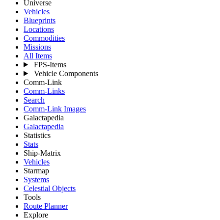
Universe
Vehicles
Blueprints
Locations
Commodities
Missions
All Items
FPS-Items
Vehicle Components
Comm-Link
Comm-Links
Search
Comm-Link Images
Galactapedia
Galactapedia
Statistics
Stats
Ship-Matrix
Vehicles
Starmap
Systems
Celestial Objects
Tools
Route Planner
Explore