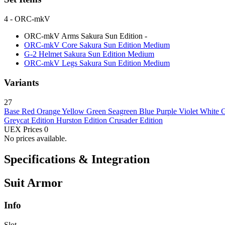
4
- ORC-mkV
ORC-mkV Arms Sakura Sun Edition
-
ORC-mkV Core Sakura Sun Edition
Medium
G-2 Helmet Sakura Sun Edition
Medium
ORC-mkV Legs Sakura Sun Edition
Medium
Variants
27
Base
Red
Orange
Yellow
Green
Seagreen
Blue
Purple
Violet
White
G
Greycat Edition
Hurston Edition
Crusader Edition
UEX Prices
0
No prices available.
Specifications & Integration
Suit Armor
Info
Slot