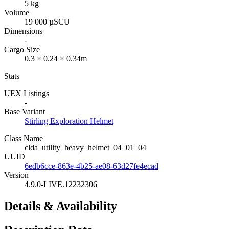
5 kg
Volume
19 000 µSCU
Dimensions
-
Cargo Size
0.3 × 0.24 × 0.34m
Stats
UEX Listings
-
Base Variant
Stirling Exploration Helmet
Class Name
clda_utility_heavy_helmet_04_01_04
UUID
6edb6cce-863e-4b25-ae08-63d27fe4ecad
Version
4.9.0-LIVE.12232306
Details & Availability