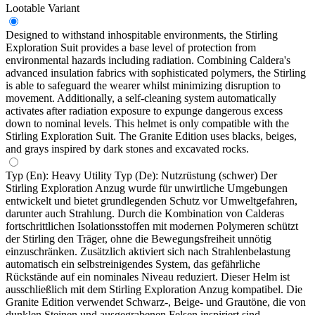
Lootable
Variant
Designed to withstand inhospitable environments, the Stirling
Exploration Suit provides a base level of protection from
environmental hazards including radiation. Combining Caldera's
advanced insulation fabrics with sophisticated polymers, the Stirling
is able to safeguard the wearer whilst minimizing disruption to
movement. Additionally, a self-cleaning system automatically
activates after radiation exposure to expunge dangerous excess
down to nominal levels. This helmet is only compatible with the
Stirling Exploration Suit. The Granite Edition uses blacks, beiges,
and grays inspired by dark stones and excavated rocks.
Typ (En): Heavy Utility Typ (De): Nutzrüstung (schwer) Der
Stirling Exploration Anzug wurde für unwirtliche Umgebungen
entwickelt und bietet grundlegenden Schutz vor Umweltgefahren,
darunter auch Strahlung. Durch die Kombination von Calderas
fortschrittlichen Isolationsstoffen mit modernen Polymeren schützt
der Stirling den Träger, ohne die Bewegungsfreiheit unnötig
einzuschränken. Zusätzlich aktiviert sich nach Strahlenbelastung
automatisch ein selbstreinigendes System, das gefährliche
Rückstände auf ein nominales Niveau reduziert. Dieser Helm ist
ausschließlich mit dem Stirling Exploration Anzug kompatibel. Die
Granite Edition verwendet Schwarz-, Beige- und Grautöne, die von
dunklen Steinen und ausgegrabenen Felsen inspiriert sind.