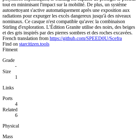
tout en minimisant l'impact sur la mobilité. De plus, un système
autonettoyant s'active automatiquement après une exposition aux
radiations pour expurger les excès dangereux jusqu'à des niveaux
nominaux. Ce casque n'est compatible qu'avec la combinaison
Stirling d'exploration. L'Édition Granite utilise des noirs, des beiges
et des gris inspirés par des pierres sombres et des roches excavées.
French translation from
https://github.com/SPEED0U/Scefra
Find on
starcitizen.tools
Fitment
Grade
-
Size
1
Links
Ports
4
Related
6
Physical
Mass