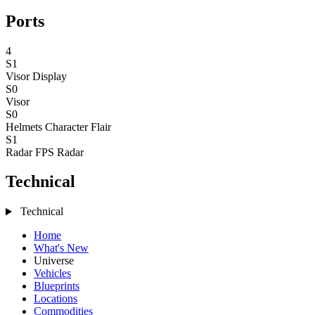
Ports
4
S1
Visor
Display
S0
Visor
S0
Helmets
Character Flair
S1
Radar
FPS Radar
Technical
Technical
Home
What's New
Universe
Vehicles
Blueprints
Locations
Commodities