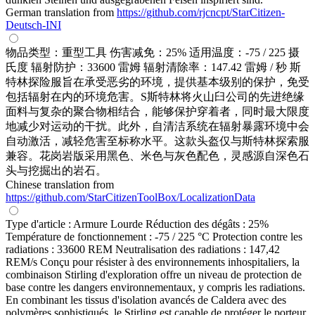
German translation from
https://github.com/rjcncpt/StarCitizen-
Deutsch-INI
物品类型：重型工具 伤害减免：25% 适用温度：-75 / 225 摄
氏度 辐射防护：33600 雷姆 辐射清除率：147.42 雷姆 / 秒 斯
特林探险服旨在承受恶劣的环境，提供基本级别的保护，免受
包括辐射在内的环境危害。S斯特林将火山臼公司的先进绝缘
面料与复杂的聚合物相结合，能够保护穿着者，同时最大限度
地减少对运动的干扰。此外，自清洁系统在辐射暴露环境中会
自动激活，减轻危害至标称水平。这款头盔仅与斯特林探索服
兼容。花岗岩版采用黑色、米色与灰色配色，灵感源自深色石
头与挖掘出的岩石。
Chinese translation from
https://github.com/StarCitizenToolBox/LocalizationData
Type d'article : Armure Lourde Réduction des dégâts : 25%
Température de fonctionnement : -75 / 225 °C Protection contre les
radiations : 33600 REM Neutralisation des radiations : 147,42
REM/s Conçu pour résister à des environnements inhospitaliers, la
combinaison Stirling d'exploration offre un niveau de protection de
base contre les dangers environnementaux, y compris les radiations.
En combinant les tissus d'isolation avancés de Caldera avec des
polymères sophistiqués, le Stirling est capable de protéger le porteur