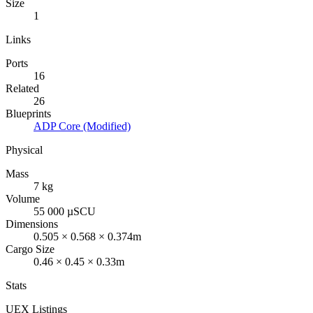
Size
1
Links
Ports
16
Related
26
Blueprints
ADP Core (Modified)
Physical
Mass
7 kg
Volume
55 000 µSCU
Dimensions
0.505 × 0.568 × 0.374m
Cargo Size
0.46 × 0.45 × 0.33m
Stats
UEX Listings