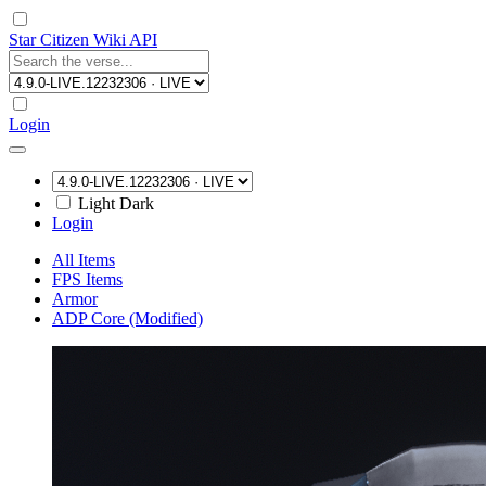
Star Citizen Wiki API
Login
Light
Dark
Login
All Items
FPS Items
Armor
ADP Core (Modified)