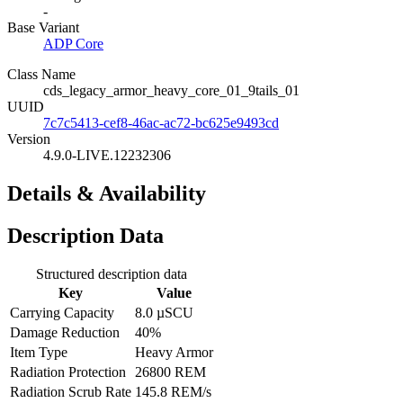
-
Base Variant
ADP Core
Class Name
cds_legacy_armor_heavy_core_01_9tails_01
UUID
7c7c5413-cef8-46ac-ac72-bc625e9493cd
Version
4.9.0-LIVE.12232306
Details & Availability
Description Data
Structured description data
Key
Value
Carrying Capacity
8.0 µSCU
Damage Reduction
40%
Item Type
Heavy Armor
Radiation Protection
26800 REM
Radiation Scrub Rate
145.8 REM/s