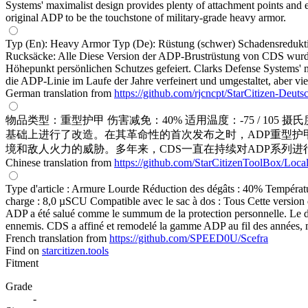
Systems' maximalist design provides plenty of attachment points and e
original ADP to be the touchstone of military-grade heavy armor.
Typ (En): Heavy Armor Typ (De): Rüstung (schwer) Schadensredukti
Rucksäcke: Alle Diese Version der ADP-Brustrüstung von CDS wurde 
Höhepunkt persönlichen Schutzes gefeiert. Clarks Defense Systems' 
die ADP-Linie im Laufe der Jahre verfeinert und umgestaltet, aber v
German translation from
https://github.com/rjcncpt/StarCitizen-Deuts
物品类型：重型护甲 伤害减免：40% 适用温度：-75 / 105 摄氏
基础上进行了改造。在其革命性的首次发布之时，ADP重型
境和敌人火力的威胁。多年来，CDS一直在持续对ADP系列
Chinese translation from
https://github.com/StarCitizenToolBox/Loca
Type d'article : Armure Lourde Réduction des dégâts : 40% Températur
charge : 8,0 µSCU Compatible avec le sac à dos : Tous Cette version 
ADP a été salué comme le summum de la protection personnelle. Le des
ennemis. CDS a affiné et remodelé la gamme ADP au fil des années, ma
French translation from
https://github.com/SPEED0U/Scefra
Find on
starcitizen.tools
Fitment
Grade
-