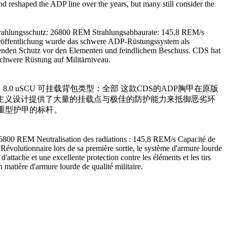
d reshaped the ADP line over the years, but many still consider the
trahlungsschutz: 26800 REM Strahlungsabbaurate: 145,8 REM/s
Veröffentlichung wurde das schwere ADP-Rüstungssystem als
agenden Schutz vor den Elementen und feindlichem Beschuss. CDS hat
schwere Rüstung auf Militärniveau.
间：8.0 uSCU 可挂载背包类型：全部 这款CDS的ADP胸甲在原版
主义设计提供了大量的挂载点与极佳的防护能力来抵御恶劣环
重型护甲的标杆。
 26800 REM Neutralisation des radiations : 145,8 REM/s Capacité de
évolutionnaire lors de sa première sortie, le système d'armure lourde
tache et une excellente protection contre les éléments et les tirs
atière d'armure lourde de qualité militaire.