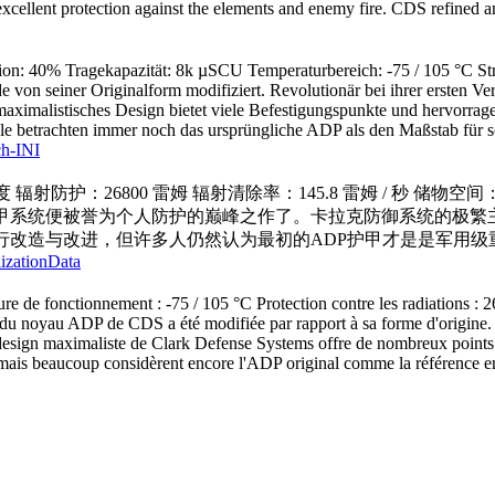
xcellent protection against the elements and enemy fire. CDS refined an
on: 40% Tragekapazität: 8k µSCU Temperaturbereich: -75 / 105 °C S
von seiner Originalform modifiziert. Revolutionär bei ihrer ersten 
maximalistisches Design bietet viele Befestigungspunkte und hervorr
iele betrachten immer noch das ursprüngliche ADP als den Maßstab für 
ch-INI
度 辐射防护：26800 雷姆 辐射清除率：145.8 雷姆 / 秒 储物空
护甲系统便被誉为个人防护的巅峰之作了。卡拉克防御系统的极繁
进行改造与改进，但许多人仍然认为最初的ADP护甲才是是军用级
lizationData
e de fonctionnement : -75 / 105 °C Protection contre les radiations :
du noyau ADP de CDS a été modifiée par rapport à sa forme d'origine. R
ign maximaliste de Clark Defense Systems offre de nombreux points d'at
is beaucoup considèrent encore l'ADP original comme la référence en m