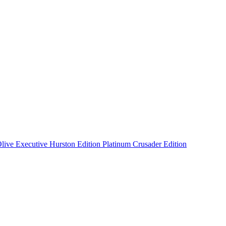
live
Executive
Hurston Edition
Platinum
Crusader Edition