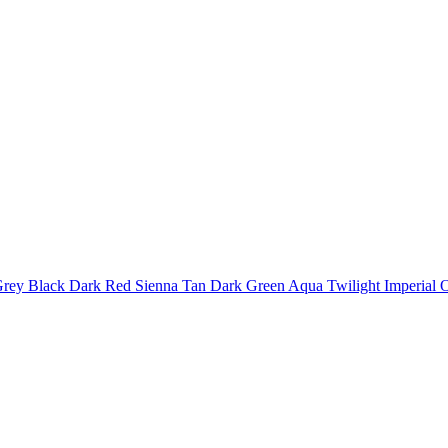
rey
Black
Dark Red
Sienna
Tan
Dark Green
Aqua
Twilight
Imperial
O