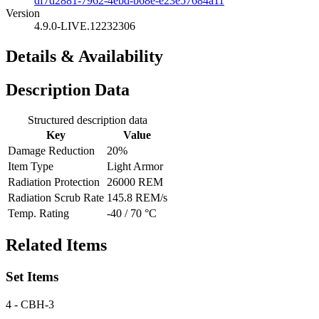
df7d2881-7962-4ebd-b68e-e23e57684a11
Version
4.9.0-LIVE.12232306
Details & Availability
Description Data
Structured description data
Key
Value
Damage Reduction
20%
Item Type
Light Armor
Radiation Protection
26000 REM
Radiation Scrub Rate
145.8 REM/s
Temp. Rating
-40 / 70 °C
Related Items
Set Items
4
- CBH-3