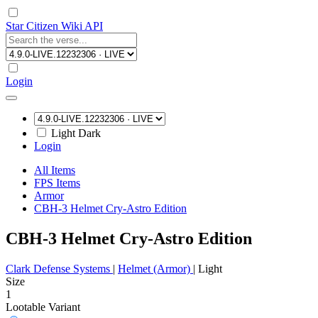
Star Citizen Wiki API
Login
Light
Dark
Login
All Items
FPS Items
Armor
CBH-3 Helmet Cry-Astro Edition
CBH-3 Helmet Cry-Astro Edition
Clark Defense Systems
|
Helmet (Armor)
|
Light
Size
1
Lootable
Variant