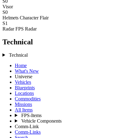
S0
Visor
S0
Helmets
Character Flair
S1
Radar
FPS Radar
Technical
Technical
Home
What's New
Universe
Vehicles
Blueprints
Locations
Commodities
Missions
All Items
FPS-Items
Vehicle Components
Comm-Link
Comm-Links
Search