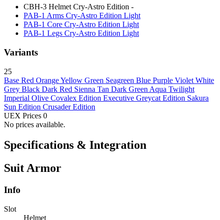
CBH-3 Helmet Cry-Astro Edition
-
PAB-1 Arms Cry-Astro Edition
Light
PAB-1 Core Cry-Astro Edition
Light
PAB-1 Legs Cry-Astro Edition
Light
Variants
25
Base
Red
Orange
Yellow
Green
Seagreen
Blue
Purple
Violet
White
Grey
Black
Dark Red
Sienna
Tan
Dark Green
Aqua
Twilight
Imperial
Olive
Covalex Edition
Executive
Greycat Edition
Sakura
Sun Edition
Crusader Edition
UEX Prices
0
No prices available.
Specifications & Integration
Suit Armor
Info
Slot
Helmet