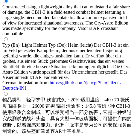
Constructed using a lightweight alloy that can withstand a fair share
of damage, the CBH-3 is a field-tested combat helmet featuring a
large single-piece molded faceplate to allow for an expansive field
of view for increased situational awareness. The Cry-Astro Edition
was made specifically for the company. Visor is AR crosshair
compatible.
Typ (En): Light Helmet Typ (De): Helm (leicht) Der CBH-3 ist ein
im Feld getesteter Kampfhelm, der aus einer leichten Legierung
gefertigt wurde, die einiges aushalten kann. Er verfügt über ein
großes, aus einem Stück geformtes Gesichtsvisier, das ein weites
Sichtfeld für eine bessere Situationserkennung ermöglicht. Die Cry-
Astro Edition wurde speziell für das Unternehmen hergestellt. Das
Visier unterstützt AR-Fadenkreuze.
German translation from
https://github.com/rjcncpt/StarCitizen-
Deutsch-INI
物品类型：轻型护甲 伤害减免：20% 适用温度：-40 / 70 摄氏
度 辐射防护：26000 雷姆 辐射清除率：145.8 雷姆 / 秒 CBH-3
使用轻质合金制成，可以承受相当一部分伤害，它是一种经过
实战测试的战斗头盔，具有大型一体玻璃面板，可提供广阔的
视野，以增强感知能力。此寒宇版本是专为公司的安保服务而
制造的。该头盔面罩兼容AR十字准星。